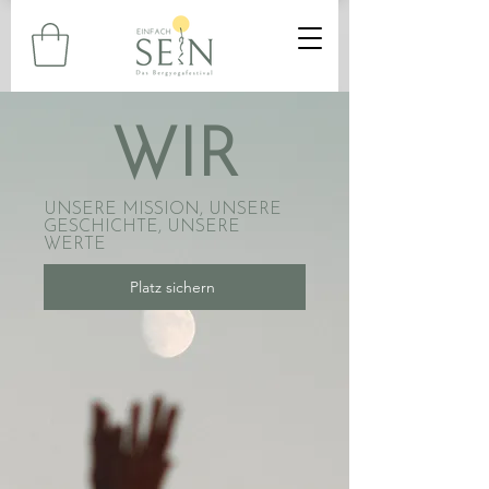
WIR
UNSERE MISSION, UNSERE
GESCHICHTE, UNSERE
WERTE
Platz sichern