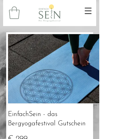
EinfachSein - das
Bergyogafestival Gutschein
€ 299