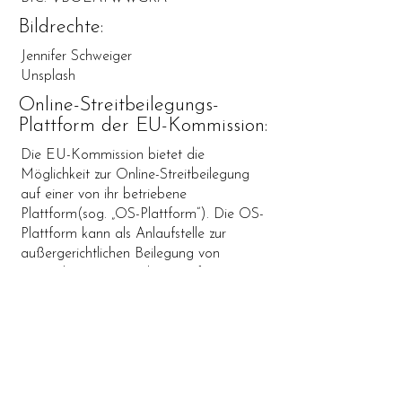
Bildrechte:
Jennifer Schweiger
Unsplash
Online-Streitbeilegungs-
Plattform der EU-Kommission:
Die EU-Kommission bietet die
Möglichkeit zur Online-Streitbeilegung
auf einer von ihr betriebene
Plattform(sog. „OS-Plattform“). Die OS-
Plattform kann als Anlaufstelle zur
außergerichtlichen Beilegung von
Streitigkeiten aus Online-Kaufverträgen
oder Dienstleitungsverträgen dienen.
Diese Plattform ist über den externen
Link
ec.europa.eu/consumers/odr
zu
erreichen.
Datenschutz: