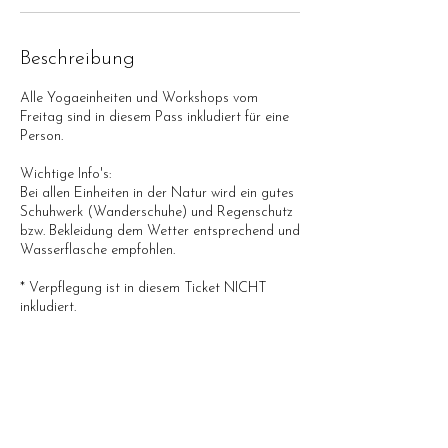
m
:
1
Beschreibung
8
.
J
Alle Yogaeinheiten und Workshops vom
u
Freitag sind in diesem Pass inkludiert für eine
n
Person.
i
2
Wichtige Info's:
0
Bei allen Einheiten in der Natur wird ein gutes
2
Schuhwerk (Wanderschuhe) und Regenschutz
7
bzw. Bekleidung dem Wetter entsprechend und
Wasserflasche empfohlen.
* Verpflegung ist in diesem Ticket NICHT
inkludiert.
* Storno:
Wenn du nicht kommen kannst, aber schon ein
Ticket hast, kannst
du es weiterverkaufen. Bitte hab aber
Verständnis, dass wir keine
Tickets stornieren.
* Storno: