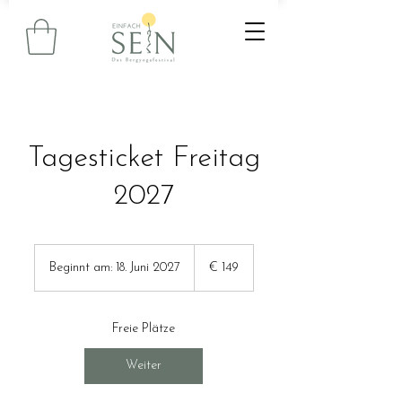
Tagesticket Freitag
2027
149
Euro
Beginnt am: 18. Juni 2027
B
€ 149
e
g
i
Freie Plätze
n
n
Weiter
t
a